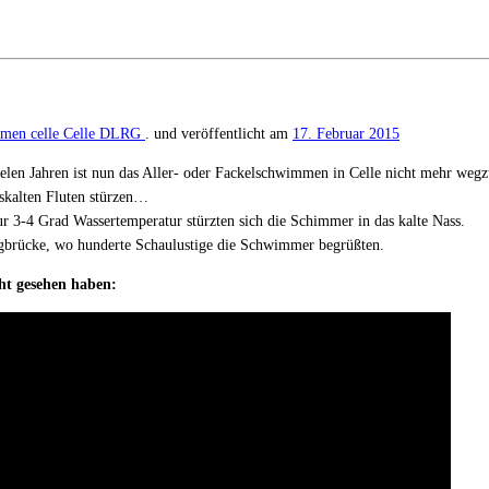
mmen celle
Celle
DLRG
. und veröffentlicht am
17. Februar 2015
vielen Jahren ist nun das Aller- oder Fackelschwimmen in Celle nicht mehr weg
iskalten Fluten stürzen…
 3-4 Grad Wassertemperatur stürzten sich die Schimmer in das kalte Nass.
nigbrücke, wo hunderte Schaulustige die Schwimmer begrüßten.
cht gesehen haben: