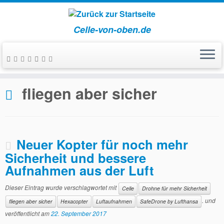
Celle-von-oben.de
Zum
Inhalt
Start
»
fliegen aber sicher
springen
fliegen aber sicher
Neuer Kopter für noch mehr
Sicherheit und bessere
Aufnahmen aus der Luft
Dieser Eintrag wurde verschlagwortet mit
Celle
Drohne für mehr Sicherheit
. und
fliegen aber sicher
Hexacopter
Luftaufnahmen
SafeDrone by Lufthansa
veröffentlicht am
22. September 2017