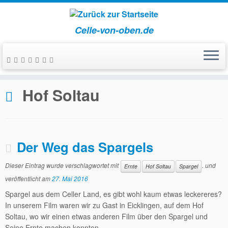
Celle-von-oben.de
Zum
Inhalt
Start
»
Hof Soltau
springen
Hof Soltau
Der Weg das Spargels
Dieser Eintrag wurde verschlagwortet mit
. und
Ernte
Hof Soltau
Spargel
veröffentlicht am
27. Mai 2016
Spargel aus dem Celler Land, es gibt wohl kaum etwas leckereres?
In unserem Film waren wir zu Gast in Eicklingen, auf dem Hof
Soltau, wo wir einen etwas anderen Film über den Spargel und
Seine Ernte machen konnten.