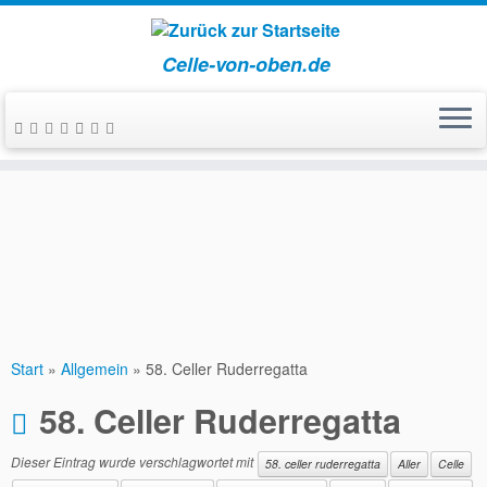
Celle-von-oben.de
Zum
Inhalt
springen
Start
»
Allgemein
»
58. Celler Ruderregatta
58. Celler Ruderregatta
Dieser Eintrag wurde verschlagwortet mit
58. celler ruderregatta
Aller
Celle