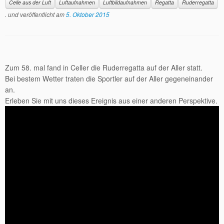
Celle aus der Luft
Luftaufnahmen
Luftbildaufnahmen
Regatta
Ruderregatta
. und veröffentlicht am
5. Oktober 2015
Zum 58. mal fand in Celler die Ruderregatta auf der Aller statt.
Bei bestem Wetter traten die Sportler auf der Aller gegeneinander
an.
Erleben Sie mit uns dieses Ereignis aus einer anderen Perspektive.