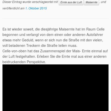
Dieser Eintrag wurde verschlagwortet mit
. und
Ernte aus der Luft
Maisernte
veröffentlicht am
1. Oktober 2015
Es ist wieder soweit, die diesjährige Maisernte hat im Raum Celle
begonnen und verlangt von dem einen oder anderen Autofahrer
etwas mehr Geduld, wenn er sich nun die Straße mit den vielen,
voll beladenen Treckern die Straße teilen muss.
Celle-von-oben hat das Zusammenspiel der Mais- Ernte einmal auf
der Luft festgehalten. Erleben Sie die Ernte mal aus einer anderen
beidruckenden Perspektive.