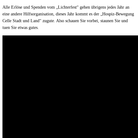
Alle Erlöse und Spenden vom „Lichterfest“ gehen übrigens jedes Jahr an
eine andere Hilfsorganisation, dieses Jahr kommt es der „Hospiz-Bewegung
Celle Stadt und Land“ zugute. Also schauen Sie vorbei, staunen Sie und
tuen Sie etwas gutes.