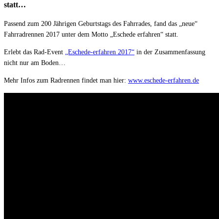
statt…
Passend zum 200 Jährigen Geburtstags des Fahrrades, fand das „neue“
Fahrradrennen 2017 unter dem Motto „Eschede erfahren“ statt.
Erlebt das Rad-Event
„Eschede-erfahren 2017“
in der Zusammenfassung
nicht nur am Boden…
Mehr Infos zum Radrennen findet man hier:
www.eschede-erfahren.de