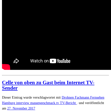
Celle von oben zu Gast beim Internet TV-
Sender
Dieser Eintrag wurde verschlagwortet mit
Drohnen Fachmann
Fernsehen
Hamburg
interview
massengeschmack.tv
TV-Bericht
. und veröffentlicht
am
27. November 2017